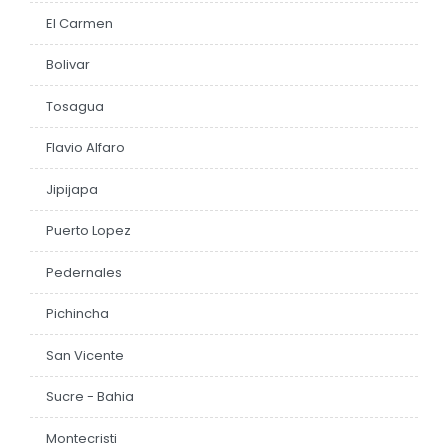
El Carmen
EJECUCIÓN PRESUPUESTARIA
Bolivar
Información Presupuestaria
Procesos de contratación
Tosagua
SOPORTE INSTITUCIONAL
Flavio Alfaro
Registro oficiales de creación parroquiales
Jipijapa
Puerto Lopez
Pedernales
Pichincha
San Vicente
Sucre - Bahia
Montecristi