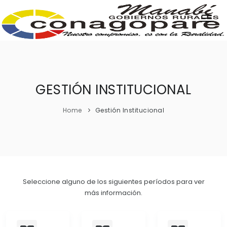
INICIO
PARROQUIAS
INSTITUCIÓN
GESTIÓN INSTITUCIONAL
TRANSPARENCIA
Home
Gestión Institucional
EJECUCIÓN Y PRESUPUESTO
GESTIÓN ADMINISTRATIVA
APLICATIVOS
Plan Anual Contratación - PAC
Seleccione alguno de los siguientes períodos para ver
Plan Operativo Anual - POA
más información.
Gestión Institucional
Capacitaciones y talleres